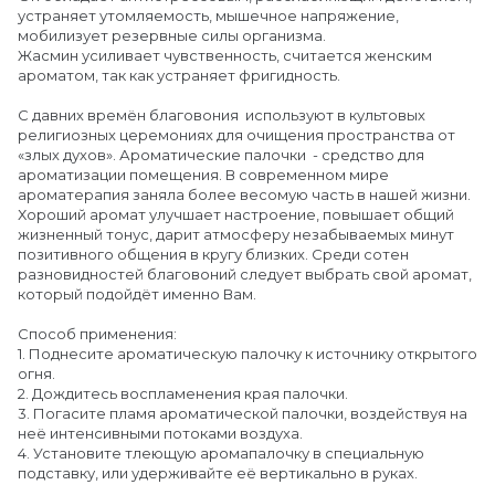
устраняет утомляемость, мышечное напряжение,
мобилизует резервные силы организма.
Жасмин усиливает чувственность, считается женским
ароматом, так как устраняет фригидность.
С давних времён благовония используют в культовых
религиозных церемониях для очищения пространства от
«злых духов». Ароматические палочки - средство для
ароматизации помещения. В современном мире
ароматерапия заняла более весомую часть в нашей жизни.
Хороший аромат улучшает настроение, повышает общий
жизненный тонус, дарит атмосферу незабываемых минут
позитивного общения в кругу близких. Среди сотен
разновидностей благовоний следует выбрать свой аромат,
который подойдёт именно Вам.
Способ применения:
1. Поднесите ароматическую палочку к источнику открытого
огня.
2. Дождитесь воспламенения края палочки.
3. Погасите пламя ароматической палочки, воздействуя на
неё интенсивными потоками воздуха.
4. Установите тлеющую аромапалочку в специальную
подставку, или удерживайте её вертикально в руках.