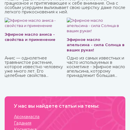
грациозное и притягивающее к себе внимание. Она с
особым усердием вылизывает свою шерстку даже после
легкого прикосновения к ней.
Эфирное масло аниса -
свойства и применение
Эфирное масло
апельсина - сила Солнца в
ваших руках!
Анис — однолетнее
Одно из самых известных и
травянистое растение,
часто используемых в
которое известно человеку
косметике - эфирное масло
уже много лет. Его
апельсина, которому
целебные свойства
принадлежит большая
изучались еще в Древнем
часть производства ввиду
Египте, Греции, Риме.
доступности исходного
материала и достаточно
простому процессу
получения. Это яркий,
праздничный аромат,
У нас вы найдете статьи на темы:
который подарит вам
солнечное настроение.
Аромамасла
Гадания
Косметика