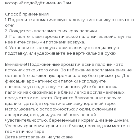
который подойдёт именно Вам.
Способ применения:
1. Поднесите ароматическую палочку к источнику открытого
огня.
2. Дождитесь воспламенения края палочки.
3. Погасите пламя ароматической палочки, воздействуя на
неё интенсивными потоками воздуха.
4. Установите тлеющую аромапалочку в специальную
подставку, или удерживайте её вертикально в руках.
Внимание! Подожжённые ароматические палочки - это
источник открытого огня. Во избежание воспламенения не
оставляйте зажженную аромапалочку без присмотра. Для
фиксации ароматической палочки используйте
специальную подставку. Не используйте благовония
палочки на сквозняках и в близи легко воспламеняемых
предметов и веществ. Держите благовонные палочки
вдали от детей, в герметически закупоренной таре.
Использовать с осторожностью: людям, склонным к
аллергиям, с индивидуальной повышенной
чувствительностью, беременным и кормящим женщинам.
Условия хранения: хранить в тёмном, прохладном месте, в
герметичной таре.
Дата изготовления: на упаковке