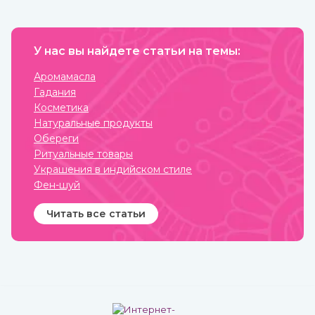
как для наружного, так и
для наружного
применения.
У нас вы найдете статьи на темы:
Аромамасла
Гадания
Косметика
Натуральные продукты
Обереги
Ритуальные товары
Украшения в индийском стиле
Фен-шуй
Читать все статьи