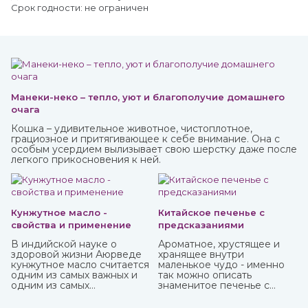
Срок годности: не ограничен
Манеки-неко – тепло, уют и благополучие домашнего
очага
Кошка – удивительное животное, чистоплотное,
грациозное и притягивающее к себе внимание. Она с
особым усердием вылизывает свою шерстку даже после
легкого прикосновения к ней.
Кунжутное масло -
Китайское печенье с
свойства и применение
предсказаниями
В индийской науке о
Ароматное, хрустящее и
здоровой жизни Аюрведе
хранящее внутри
кунжутное масло считается
маленькое чудо - именно
одним из самых важных и
так можно описать
одним из самых
знаменитое печенье с
распространенных. Его
предсказаниями.
традиционно используют