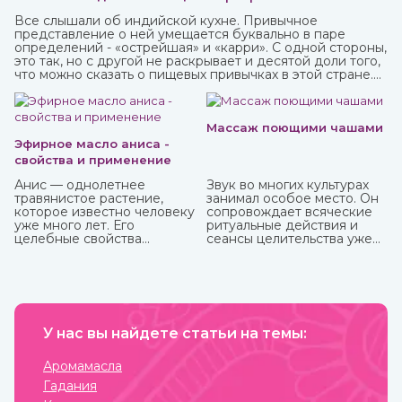
Все слышали об индийской кухне. Привычное
представление о ней умещается буквально в паре
определений - «острейшая» и «карри». С одной стороны,
это так, но с другой не раскрывает и десятой доли того,
что можно сказать о пищевых привычках в этой стране.
Индийская кухня одна из самых полезных в мире.
Присутствующие в ней специи и их сочетания
подобраны специально таким образом, чтобы не только
придавать удивительные вкусовые свойства блюдам, но
Массаж поющими чашами
и оказывать благотворное влияние на организм.
Эфирное масло аниса -
свойства и применение
Анис — однолетнее
Звук во многих культурах
травянистое растение,
занимал особое место. Он
которое известно человеку
сопровождает всяческие
уже много лет. Его
ритуальные действия и
целебные свойства
сеансы целительства уже
изучались еще в Древнем
более пяти тысячи лет.
Египте, Греции, Риме.
У нас вы найдете статьи на темы:
Аромамасла
Гадания