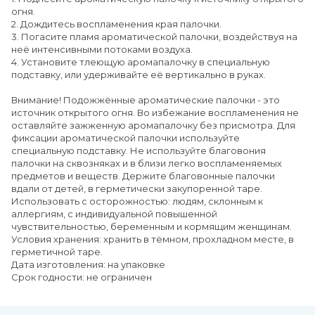
огня.
2. Дождитесь воспламенения края палочки.
3. Погасите пламя ароматической палочки, воздействуя на
неё интенсивными потоками воздуха.
4. Установите тлеющую аромапалочку в специальную
подставку, или удерживайте её вертикально в руках.
Внимание! Подожжённые ароматические палочки - это
источник открытого огня. Во избежание воспламенения не
оставляйте зажженную аромапалочку без присмотра. Для
фиксации ароматической палочки используйте
специальную подставку. Не используйте благовония
палочки на сквозняках и в близи легко воспламеняемых
предметов и веществ. Держите благовонные палочки
вдали от детей, в герметически закупоренной таре.
Использовать с осторожностью: людям, склонным к
аллергиям, с индивидуальной повышенной
чувствительностью, беременным и кормящим женщинам.
Условия хранения: хранить в тёмном, прохладном месте, в
герметичной таре.
Дата изготовления: на упаковке
Срок годности: не ограничен