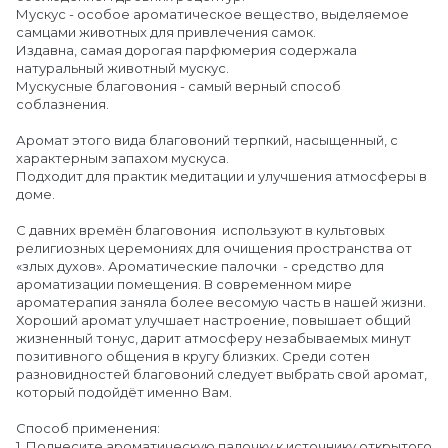
Мускус - особое ароматическое вещество, выделяемое
самцами животных для привлечения самок.
Издавна, самая дорогая парфюмерия содержала
натуральный животный мускус.
Мускусные благовония - самый верный способ
соблазнения.
Аромат этого вида благовоний терпкий, насыщенный, с
характерным запахом мускуса.
Подходит для практик медитации и улучшения атмосферы в
доме.
С давних времён благовония используют в культовых
религиозных церемониях для очищения пространства от
«злых духов». Ароматические палочки - средство для
ароматизации помещения. В современном мире
ароматерапия заняла более весомую часть в нашей жизни.
Хороший аромат улучшает настроение, повышает общий
жизненный тонус, дарит атмосферу незабываемых минут
позитивного общения в кругу близких. Среди сотен
разновидностей благовоний следует выбрать свой аромат,
который подойдёт именно Вам.
Способ применения:
1. Поднесите ароматическую палочку к источнику открытого