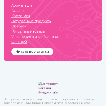
образом люди не только
соединялись с
Аромамасла
окружающим миром, но и
Гадания
просили у него защиты от
темных сил, дурного глаза,
Косметика
болезней, войн и
Натуральные продукты
покровительства в
земледелии, семейных
Обереги
делах и т.п.
Ритуальные товары
Украшения в индийском стиле
Фен-шуй
Читать все статьи
Наш уникальный магазин предлагает широкий ассортимент
товаров из Индии, Китая, Непала и других восточных стран.