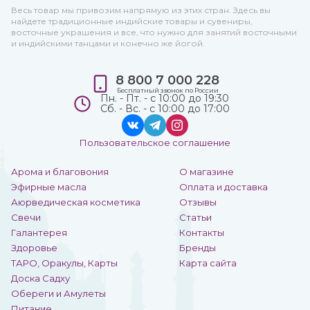
Весь товар мы привозим напрямую из этих стран. Здесь вы
найдете традиционные индийские товары и сувениры,
восточные украшения и все, что нужно для занятий восточными
и индийскими танцами и конечно же йогой.
8 800 7 000 228
Бесплатный звонок по России
Пн. - Пт. - с 10:00 до 19:30
Сб. - Вс. - с 10:00 до 17:00
Пользовательское соглашение
Арома и благовония
О магазине
Эфирные масла
Оплата и доставка
Аюрведическая косметика
Отзывы
Свечи
Статьи
Галантерея
Контакты
Здоровье
Бренды
ТАРО, Оракулы, Карты
Карта сайта
Доска Садху
Обереги и Амулеты
Питание