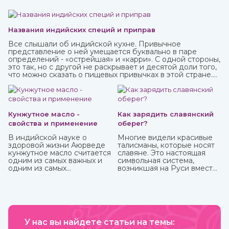
Названия индийских специй и приправ
Все слышали об индийской кухне. Привычное
представление о ней умещается буквально в паре
определений - «острейшая» и «карри». С одной стороны,
это так, но с другой не раскрывает и десятой доли того,
что можно сказать о пищевых привычках в этой стране.
Индийская кухня одна из самых полезных в мире.
Присутствующие в ней специи и их сочетания
подобраны специально таким образом, чтобы не только
придавать удивительные вкусовые свойства блюдам, но
и оказывать благотворное влияние на организм.
Кунжутное масло -
Как зарядить славянский
свойства и применение
оберег?
В индийской науке о
Многие видели красивые
здоровой жизни Аюрведе
талисманы, которые носят
кунжутное масло считается
славяне. Это настоящая
одним из самых важных и
символьная система,
одним из самых
возникшая на Руси вместе
распространенных. Его
с язычеством. Боги, в
традиционно используют
которых верили люди, и
как для наружного, так и
стихии имели обозначения,
для наружного
которые наносили на
применения.
одежду, предметы
обихода, внедряли в
У нас вы найдете статьи на темы:
архитектуру жилищ. Таким