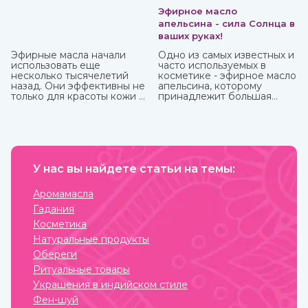
Эфирное масло
апельсина - сила Солнца в
ваших руках!
Эфирные масла начали
Одно из самых известных и
использовать еще
часто используемых в
несколько тысячелетий
косметике - эфирное масло
назад. Они эффективны не
апельсина, которому
только для красоты кожи и
принадлежит большая
волос, массажа, но и
часть производства ввиду
укрепления здоровья.
доступности исходного
Некоторые из них можно
материала и достаточно
использовать
простому процессу
самостоятельно, некоторые
получения. Это яркий,
только вместе с базовым
праздничный аромат,
маслом из-за весьма
У нас вы найдете статьи на темы:
который подарит вам
агрессивного действия.
солнечное настроение.
Купите любые эфирные
Аромамасла
масла в интернет-магазине
Гадания
ИндоКитай.
Косметика
Натуральные продукты
Обереги
Ритуальные товары
Украшения в индийском стиле
Фен-шуй