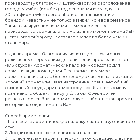
производству благовоний. Штаб-квартира расположена в
городе Мумбай (Бомбей). Год основания 1983 году. За
30 лет фирма «Hem corporation» стала знаменитым
брендом, известным не только в Индии, но и во всем мире.
Заняла лидирующие позиции на мировом рынке
производства аромапалочек. На данный момент фирма ХЕМ
(Hem Сorporation) осуществляет экспорт в более чем 70
стран мира.
С давних времён благовония используют в культовых
религиозных церемониях для очищения пространства от
«злых духов». Ароматические палочки - средство для
ароматизации помещения. В современном мире
ароматерапия заняла более весомую часть в нашей жизни.
Хороший аромат улучшает настроение, повышает общий
жизненный тонус, дарит атмосферу незабываемых минут
позитивного общения в кругу близких. Среди сотен
разновидностей благовоний следует выбрать свой аромат,
который подойдёт именно Вам.
Способ применения:
1. Поднесите ароматическую палочку к источнику открытого
огня.
2. Дождитесь воспламенения края палочки.
3. Погасите пламя ароматической палочки, воздействуя на