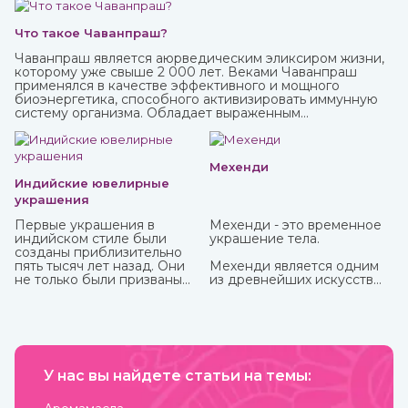
Что такое Чаванпраш?
Чаванпраш является аюрведическим эликсиром жизни,
которому уже свыше 2 000 лет. Веками Чаванпраш
применялся в качестве эффективного и мощного
биоэнергетика, способного активизировать иммунную
систему организма. Обладает выраженным
омолаживающим действием, оздоравливает и
укрепляет, улучшает кровообращение, восстанавливает
деятельность нервных и эндокринных функций. Его
включают в терапевтический комплекс для борьбы со
Мехенди
многими хроническими заболеваниями. Рекомендован
Индийские ювелирные
для приема с пищей.
украшения
Первые украшения в
Мехенди - это временное
индийском стиле были
украшение тела.
созданы приблизительно
пять тысяч лет назад. Они
Мехенди является одним
не только были призваны
из древнейших искусств
подчеркнуть красоту
нанесения на тело
владельца, но и
красивых узоров
социальный статус,
натуральной хной. Где
наделялись сакральной
именно зародилось
способностью защищать.
мехенди не установлено.
Важно, что не только
Многими веками росписью
женщины, но и мужчины
У нас вы найдете статьи на темы:
хной занимались народы
могли носить украшения,
разных стран и
которые предназначались
континентов, которые