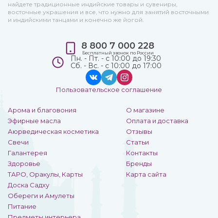
найдете традиционные индийские товары и сувениры,
восточные украшения и все, что нужно для занятий восточными
и индийскими танцами и конечно же йогой.
8 800 7 000 228
Бесплатный звонок по России
Пн. - Пт. - с 10:00 до 19:30
Сб. - Вс. - с 10:00 до 17:00
Пользовательское соглашение
Арома и благовония
О магазине
Эфирные масла
Оплата и доставка
Аюрведическая косметика
Отзывы
Свечи
Статьи
Галантерея
Контакты
Здоровье
Бренды
ТАРО, Оракулы, Карты
Карта сайта
Доска Садху
Обереги и Амулеты
Питание
Предметы интерьера