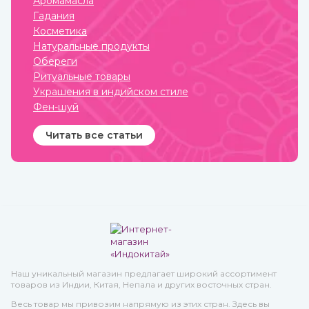
Аромамасла
для определенных
привносили в нее свои
Гадания
жизненных событий —
культурные традиции.
взросление, свадьба,
Косметика
ритуалы. При этом каждая
Натуральные продукты
вещь имеет свое значение
и передается в
Обереги
поколениях. Приобрести
Ритуальные товары
индийские ювелирные
украшения вы можете в
Украшения в индийском стиле
интернет-магазине
Фен-шуй
ИндоКитай с доставкой по
всей стране.
Читать все статьи
Наш уникальный магазин предлагает широкий ассортимент
товаров из Индии, Китая, Непала и других восточных стран.
Весь товар мы привозим напрямую из этих стран. Здесь вы