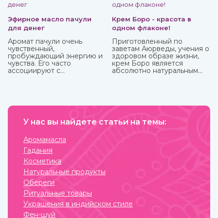
Эфирное масло пачули
Крем Боро - красота в
для денег
одном флаконе!
Аромат пачули очень
Приготовленный по
чувственный,
заветам Аюрведы, учения о
пробуждающий энергию и
здоровом образе жизни,
чувства. Его часто
крем Боро является
ассоциируют с
абсолютно натуральным
привлечением богатства,
средством, которое
используя в составе
принесет вам
«денежных» смесей,
максимальную пользу. У
натирают тело, кошелек,
него превосходные
сами деньги и все, что
антибактериальные и
прямо или косвенно может
противовоспалительные
привлечь финансы.
У нас вы найдете статьи на темы:
свойства, благодаря
которым быстро заживают
мелкие трещинки и ранки
Аромамасла
на коже, ожоги, грибковые
Гадания
заболевания, герпес.
Косметика
Натуральные продукты
Обереги
Ритуальные товары
Украшения в индийском стиле
Фен-шуй