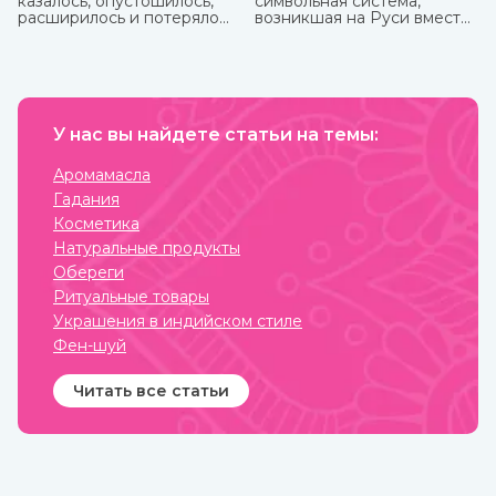
казалось, опустошилось,
символьная система,
расширилось и потеряло
возникшая на Руси вместе
вес. Сами по себе
с язычеством. Боги, в
растворились мысли, и в
которых верили люди, и
голове осталась лишь
стихии имели обозначения,
гулкая пустота."
которые наносили на
Это вы можете
одежду, предметы
прочувствовать с
обихода, внедряли в
тибетской поющей чашей.
У нас вы найдете статьи на темы:
архитектуру жилищ. Таким
образом люди не только
соединялись с
Аромамасла
окружающим миром, но и
Гадания
просили у него защиты от
темных сил, дурного глаза,
Косметика
болезней, войн и
Натуральные продукты
покровительства в
земледелии, семейных
Обереги
делах и т.п.
Ритуальные товары
Украшения в индийском стиле
Фен-шуй
Читать все статьи