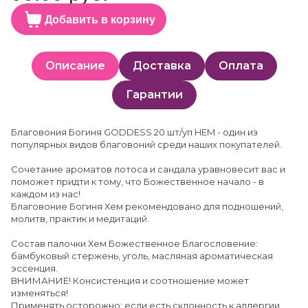
Добавить в корзину
Описание
Доставка
Оплата
Гарантии
Благовония Богиня GODDESS 20 шт/уп HEM - один из
популярных видов благовоний среди наших покупателей.
Сочетание ароматов лотоса и сандала уравновесит вас и
поможет придти к тому, что Божественное начало - в
каждом из нас!
Благовоние Богиня Хем рекомендовано для подношений,
молитв, практик и медитаций.
Состав палочки Хем Божественное Благословение:
бамбуковый стержень, уголь, масляная ароматическая
эссенция.
ВНИМАНИЕ! Консистенция и соотношение может
изменяться!
Применять осторожно: если есть склонность к аллергии,