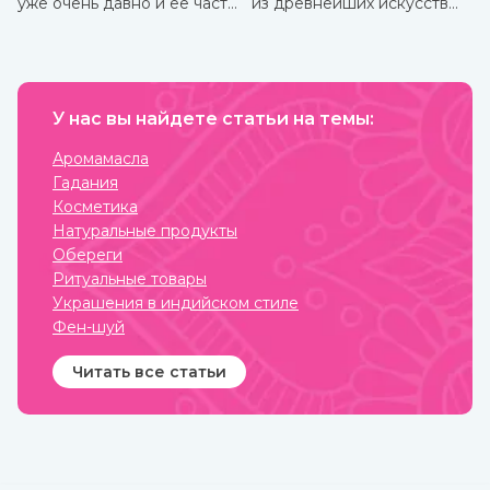
уже очень давно и ее часто
из древнейших искусств
можно встретить в составе
нанесения на тело
аюрведических средств.
красивых узоров
натуральной хной. Где
именно зародилось
мехенди не установлено.
Многими веками росписью
У нас вы найдете статьи на темы:
хной занимались народы
разных стран и
континентов, которые
Аромамасла
привносили в нее свои
Гадания
культурные традиции.
Косметика
Натуральные продукты
Обереги
Ритуальные товары
Украшения в индийском стиле
Фен-шуй
Читать все статьи