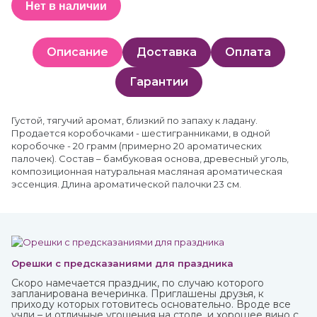
Нет в наличии
Описание
Доставка
Оплата
Гарантии
Густой, тягучий аромат, близкий по запаху к ладану.
Продается коробочками - шестигранниками, в одной
коробочке - 20 грамм (примерно 20 ароматических
палочек). Состав – бамбуковая основа, древесный уголь,
композиционная натуральная масляная ароматическая
эссенция. Длина ароматической палочки 23 см.
Орешки с предсказаниями для праздника
Скоро намечается праздник, по случаю которого
запланирована вечеринка. Приглашены друзья, к
приходу которых готовитесь основательно. Вроде все
учли – и отличные угощения на столе, и хорошее вино с