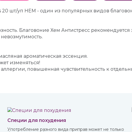
ss 20 шт/уп HEM - один из популярных видов благов
озность. Благовоние Хем Антистресс рекомендуется 
 невозмутимость.
 масляная ароматическая эссенция.
ет изменяться!
к аллергии, повышенная чувствительность к отдель
Специи для похудения
Употребление разного вида приправ может не только