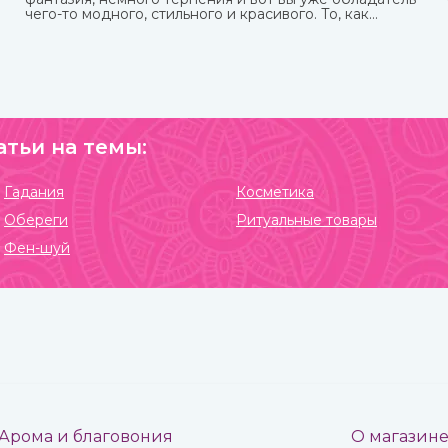
чего-то модного, стильного и красивого. То, как
сделать тату хной, вы можете узнать из нашей стать.
атьи на темы:
Гадания
Косметика
Обереги
Ритуальные товары
Фен-шуй
Арома и благовония
О магазин