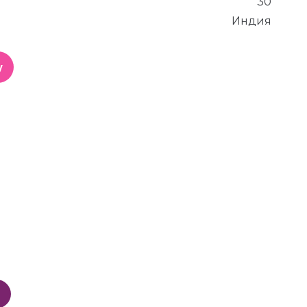
30
Индия
у