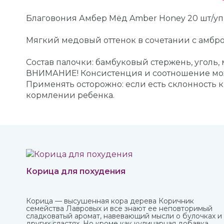
Благовония Амбер Мёд Amber Honey 20 шт/уп
Мягкий медовый оттенок в сочетании с амброй
Состав палочки: бамбуковый стержень, уголь,
ВНИМАНИЕ! Консистенция и соотношение мож
Применять осторожно: если есть склонность 
кормлении ребенка.
Корица для похудения
Корица — высушенная кора дерева Коричник
семейства Лавровых и все знают ее неповторимый
сладковатый аромат, навевающий мысли о булочках и
других сластях. Но кроме как кулинарная добавка