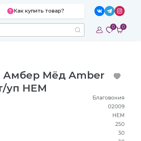
Как купить товар?
0
0
я Амбер Мёд Amber
т/уп HEM
Благовония
02009
HEM
250
30