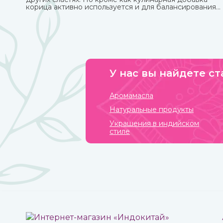
корица активно используется и для балансирования
употребления сахара и соли и похудения. Она
полезна как в виде сыпучей пряности, так и в
качестве эфирного масла. Приобрести их вы можете в
интернет-магазине ИндоКитай с доставкой по
России.
У нас вы найдете ст
Аромамасла
Натуральные продукты
Украшения в индийском
стиле