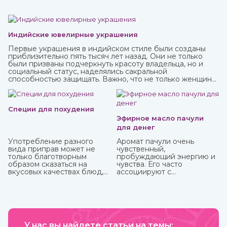
Индийские ювелирные украшения
Первые украшения в индийском стиле были созданы
приблизительно пять тысяч лет назад. Они не только
были призваны подчеркнуть красоту владельца, но и
социальный статус, наделялись сакральной
способностью защищать. Важно, что не только женщины,
но и мужчины могли носить украшения, которые
предназначались для определенных жизненных
событий — взросление, свадьба, ритуалы. При этом
каждая вещь имеет свое значение и передается в
Специи для похудения
поколениях. Приобрести индийские ювелирные
Эфирное масло пачули
украшения вы можете в интернет-магазине ИндоКитай с
для денег
доставкой по всей стране.
Употребление разного
Аромат пачули очень
вида приправ может не
чувственный,
только благотворным
пробуждающий энергию и
образом сказаться на
чувства. Его часто
вкусовых качествах блюд,
ассоциируют с
но и повлиять на организм.
привлечением богатства,
Специи улучшают
используя в составе
кровообращение и
«денежных» смесей,
обменные процессы,
натирают тело, кошелек,
многие из них содержат
сами деньги и все, что
антиоксиданты и могут
прямо или косвенно может
защитить от болезней,
У нас вы найдете статьи на темы:
привлечь финансы.