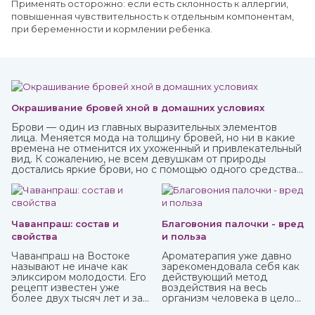
Применять осторожно: если есть склонность к аллергии,
повышенная чувствительность к отдельным компонентам,
при беременности и кормлении ребенка.
Окрашивание бровей хной в домашних условиях
Брови — один из главных выразительных элементов
лица. Меняется мода на толщину бровей, но ни в какие
времена не отменится их ухоженный и привлекательный
вид. К сожалению, не всем девушкам от природы
достались яркие брови, но с помощью одного средства
можно не только их укрепить, но и окрасить. И это хна,
которую можно приобрести в интернет-магазине
ИндоКитай.
Чаванпраш: состав и
Благовония палочки - вред
свойства
и польза
Чаванпраш на Востоке
Ароматерапия уже давно
называют не иначе как
зарекомендовала себя как
эликсиром молодости. Его
действующий метод
рецепт известен уже
воздействия на весь
более двух тысяч лет и за
организм человека в целом:
это время ни разу не
как на его физическую, так