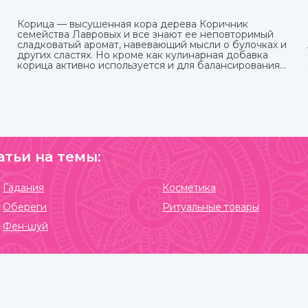
Корица — высушенная кора дерева Коричник
семейства Лавровых и все знают ее неповторимый
сладковатый аромат, навевающий мысли о булочках и
других сластях. Но кроме как кулинарная добавка
корица активно используется и для балансирования
употребления сахара и соли и похудения. Она
полезна как в виде сыпучей пряности, так и в
качестве эфирного масла. Приобрести их вы можете в
интернет-магазине ИндоКитай с доставкой по
России.
атьи на темы:
Гадания
Косметика
Обереги
Ритуальные товары
Фен-шуй