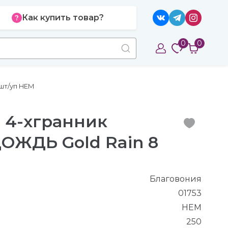
Как купить товар?
0
0
шт/уп HEM
 4-хгранник
ОЖДЬ Gold Rain 8
Благовония
01753
HEM
250