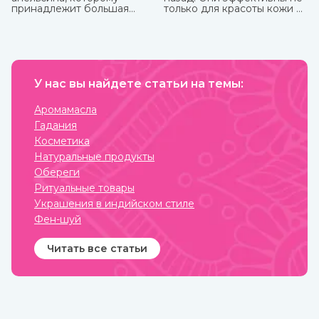
принадлежит большая
только для красоты кожи и
часть производства ввиду
волос, массажа, но и
доступности исходного
укрепления здоровья.
материала и достаточно
Некоторые из них можно
простому процессу
использовать
получения. Это яркий,
самостоятельно, некоторые
праздничный аромат,
только вместе с базовым
который подарит вам
У нас вы найдете статьи на темы:
маслом из-за весьма
солнечное настроение.
агрессивного действия.
Купите любые эфирные
Аромамасла
масла в интернет-магазине
Гадания
ИндоКитай.
Косметика
Натуральные продукты
Обереги
Ритуальные товары
Украшения в индийском стиле
Фен-шуй
Читать все статьи