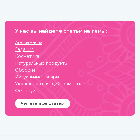
изучались еще в Древнем
многих косметических
Египте, Греции, Риме.
средствах, бытовой химии
это эфирное масло
эвкалипта.
Антибактериальный и
антисептический эффект
У нас вы найдете статьи на темы:
этого миртового дерева,
которое часто относят к
хвойным, известен очень
Аромамасла
давно.
Гадания
Косметика
Натуральные продукты
Обереги
Ритуальные товары
Украшения в индийском стиле
Фен-шуй
Читать все статьи