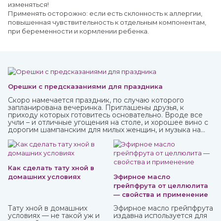
изменяться!
Применять осторожно: если есть склонность к аллергии,
повышенная чувствительность к отдельным компонентам,
при беременности и кормлении ребенка.
Орешки с предсказаниями для праздника
Скоро намечается праздник, по случаю которого
запланирована вечеринка. Приглашены друзья, к
приходу которых готовитесь основательно. Вроде все
учли – и отличные угощения на столе, и хорошее вино с
дорогим шампанским для милых женщин, и музыка на
любой вкус. И все же чего-то не хватает? Конечно! Это
интересного и необычного развлечения, которое
должно прийтись по нраву всем.
Как сделать тату хной в
домашних условиях
Эфирное масло
грейпфрута от целлюлита
— свойства и применение
Тату хной в домашних
Эфирное масло грейпфрута
условиях — не такой уж и
издавна используется для