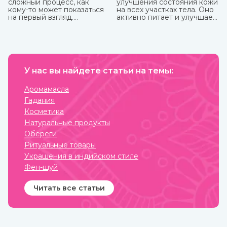
сложный процесс, как
улучшения состояния кожи
кому-то может показаться
на всех участках тела. Оно
на первый взгляд.
активно питает и улучшает
Небольшая подготовка,
циркуляцию крови в
ваша фантазия, немного
проблемных зонах, кожа
терпения и вот вы уже
разглаживается, волосы
обладатель чего-то
становятся блестящими и
модного, стильного и
сильными. Также оно
красивого. То, как сделать
великолепно влияет на
тату хной, вы можете узнать
У нас вы найдете статьи на темы:
настроение, бодрит и
из нашей стать.
наполняет жизненными
силами.
Аромамасла
Гадания
Косметика
Натуральные продукты
Обереги
Ритуальные товары
Украшения в индийском стиле
Фен-шуй
Читать все статьи