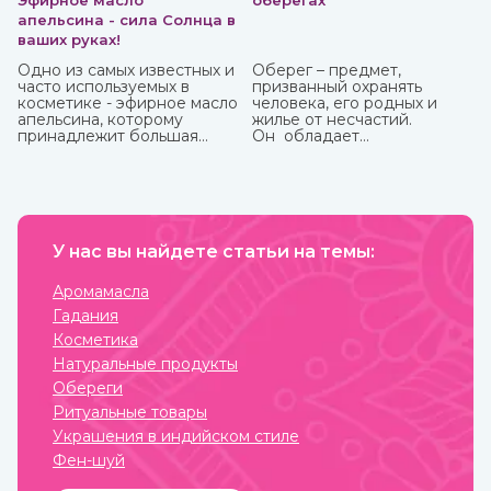
Эфирное масло
оберегах
апельсина - сила Солнца в
ваших руках!
Одно из самых известных и
Оберег – предмет,
часто используемых в
призванный охранять
косметике - эфирное масло
человека, его родных и
апельсина, которому
жилье от несчастий.
принадлежит большая
Он обладает
часть производства ввиду
охранительной силой
доступности исходного
только в том случае, когда
материала и достаточно
имеет место настоящая
простому процессу
вера в его магическое
получения. Это яркий,
действие. Даже
праздничный аромат,
небольшие сомнения
который подарит вам
У нас вы найдете статьи на темы:
способны привести к
солнечное настроение.
разрушению его силы и
страданиям человека, для
Аромамасла
которого он
Гадания
изготавливался.
Косметика
Натуральные продукты
Обереги
Ритуальные товары
Украшения в индийском стиле
Фен-шуй