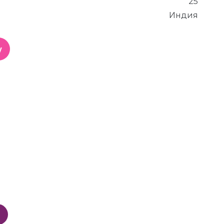
25
Индия
у