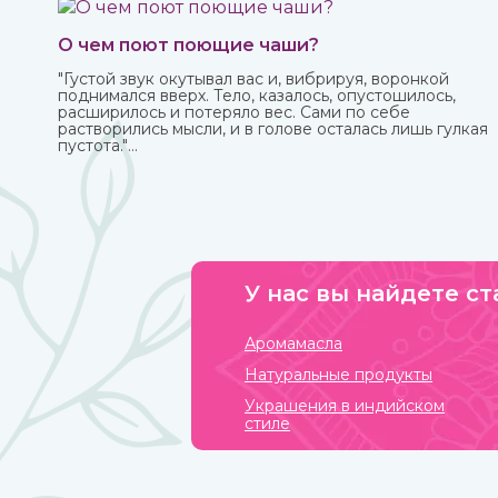
О чем поют поющие чаши?
"Густой звук окутывал вас и, вибрируя, воронкой
поднимался вверх. Тело, казалось, опустошилось,
расширилось и потеряло вес. Сами по себе
растворились мысли, и в голове осталась лишь гулкая
пустота."
Это вы можете прочувствовать с тибетской поющей
чашей.
У нас вы найдете ст
Аромамасла
Натуральные продукты
Украшения в индийском
стиле