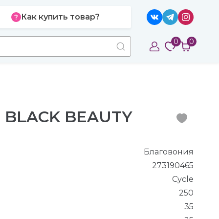
Как купить товар?
0
0
я BLACK BEAUTY
Благовония
273190465
Cycle
250
35