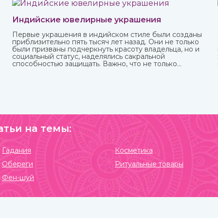
Индийские ювелирные украшения
Первые украшения в индийском стиле были созданы
приблизительно пять тысяч лет назад. Они не только
были призваны подчеркнуть красоту владельца, но и
социальный статус, наделялись сакральной
способностью защищать. Важно, что не только
женщины, но и мужчины могли носить украшения,
которые предназначались для определенных
жизненных событий — взросление, свадьба, ритуалы.
При этом каждая вещь имеет свое значение и
передается в поколениях. Приобрести индийские
ювелирные украшения вы можете в интернет-
магазине ИндоКитай с доставкой по всей стране.
атьи на темы:
Гадания
Косметика
Обереги
Ритуальные товары
Фен-шуй