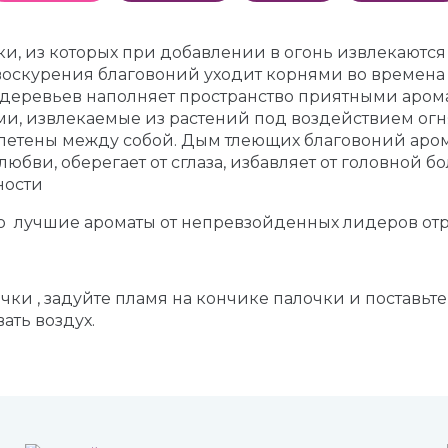
ки, из которых при добавлении в огонь извлекаются
оскурения благовоний уходит корнями во времена 
деревьев наполняет пространство приятными арома
ми, извлекаемые из растений под воздействием огн
летены между собой. Дым тлеющих благовоний аром
юбви, оберегает от сглаза, избавляет от головной б
ности
о лучшие ароматы от непревзойденных лидеров отр
ки , задуйте пламя на кончике палочки и поставьте
ать воздух.