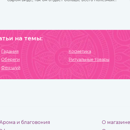
веществ и приносит больше пользы.
атьи на темы:
Гадания
Косметика
Обереги
Ритуальные товары
Фен-шуй
Арома и благовония
О магазин