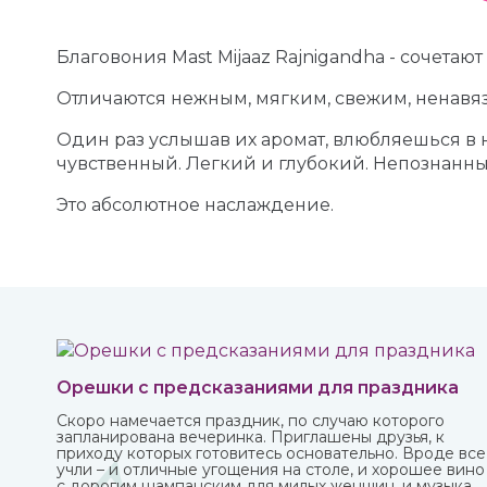
Благовония Mast Mijaaz Rajnigandha - cочетаю
Отличаются нежным, мягким, свежим, ненавя
Один раз услышав их аромат, влюбляешься в н
чувственный. Легкий и глубокий. Непознанн
Это абсолютное наслаждение.
Орешки с предсказаниями для праздника
Скоро намечается праздник, по случаю которого
запланирована вечеринка. Приглашены друзья, к
приходу которых готовитесь основательно. Вроде все
учли – и отличные угощения на столе, и хорошее вино
с дорогим шампанским для милых женщин, и музыка