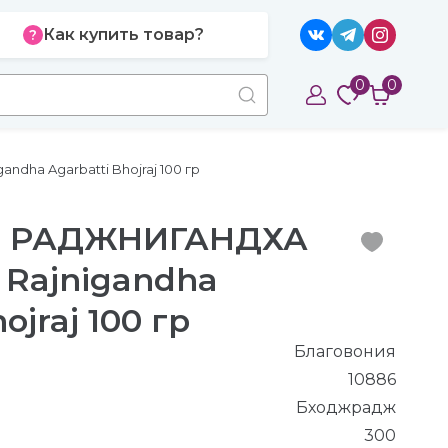
Как купить товар?
0
0
ha Agarbatti Bhojraj 100 гр
я РАДЖНИГАНДХА
Rajnigandha
ojraj 100 гр
Благовония
10886
Бходжрадж
300