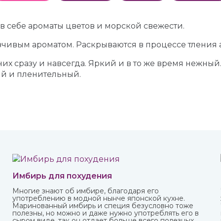
т в себе ароматы цветов и морской свежести.
зчивым ароматом. Раскрываются в процессе тления 
их сразу и навсегда. Яркий и в то же время нежны
ый и пленительный.
Имбирь для похудения
Многие знают об имбире, благодаря его
употреблению в модной нынче японской кухне.
Маринованный имбирь и специя безусловно тоже
полезны, но можно и даже нужно употреблять его в
сыром виде, так он отдает больше всего полезных