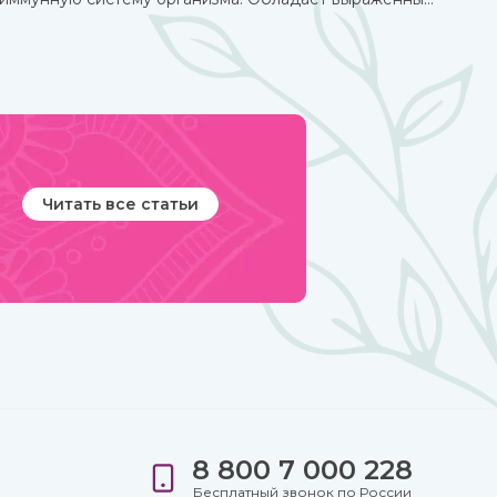
омолаживающим действием, оздоравливает и
укрепляет, улучшает кровообращение,
восстанавливает деятельность нервных и
эндокринных функций. Его включают в
терапевтический комплекс для борьбы со многими
хроническими заболеваниями. Рекомендован для
приема с пищей.
Читать все статьи
8 800 7 000 228
е
Бесплатный звонок по России