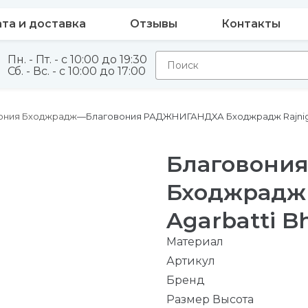
та и доставка
Отзывы
Контакты
Пн. - Пт. - с 10:00 до 19:30
Сб. - Вс. - с 10:00 до 17:00
ония Бходжрадж
Благовония РАДЖНИГАНДХА Бходжрадж Rajnigand
Благовони
Бходжрадж 
Agarbatti Bh
Материал
Артикул
Бренд
Размер Высота