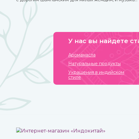
на любой вкус. И все же чего-то не хватает? Конечно!
Это интересного и необычного развлечения, которое
должно прийтись по нраву всем.
У нас вы найдете ст
Аромамасла
Натуральные продукты
Украшения в индийском
стиле