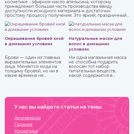
косметике - эфирное масло апельсина, которому
принадлежит большая часть производства ввиду
доступности исходного материала и достаточно
простому процессу получения. Это яркий, праздничный
аромат, который подарит вам солнечное настроение.
Окрашивание бровей хной
Натуральные маски для
в домашних условиях
волос в домашних
условиях
Брови — один из главных
Ни одна магазинная маска
выразительных элементов
не способна подарить
лица. Меняется мода на
волосам тот набор
толщину бровей, но ни в
питательных веществ,
какие времена не
какой содержится в
отменится их ухоженный и
домашних натуральных
привлекательный вид. К
масках. Это и ценный
сожалению, не всем
белок, и витамины, и
девушкам от природы
микроэлементы, которые
достались яркие брови, но
напитают, увлажнят и
с помощью одного
восстановят пряди.
средства можно не только
У нас вы найдете статьи на темы:
их укрепить, но и окрасить.
И это хна, которую можно
Аромамасла
приобрести в интернет-
Гадания
магазине ИндоКитай.
Косметика