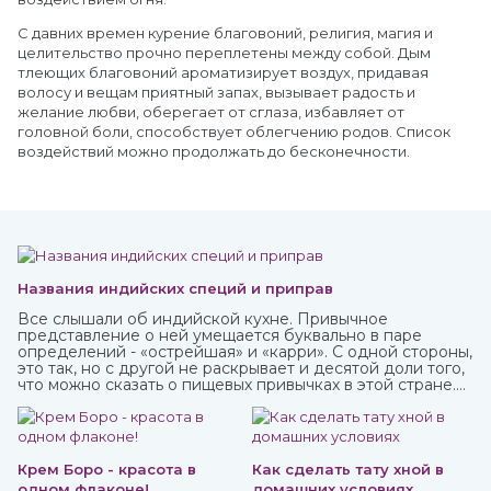
С давних времен курение благовоний, религия, магия и
целительство прочно переплетены между собой. Дым
тлеющих благовоний ароматизирует воздух, придавая
волосу и вещам приятный запах, вызывает радость и
желание любви, оберегает от сглаза, избавляет от
головной боли, способствует облегчению родов. Список
воздействий можно продолжать до бесконечности.
Названия индийских специй и приправ
Все слышали об индийской кухне. Привычное
представление о ней умещается буквально в паре
определений - «острейшая» и «карри». С одной стороны,
это так, но с другой не раскрывает и десятой доли того,
что можно сказать о пищевых привычках в этой стране.
Индийская кухня одна из самых полезных в мире.
Присутствующие в ней специи и их сочетания
подобраны специально таким образом, чтобы не только
придавать удивительные вкусовые свойства блюдам, но
и оказывать благотворное влияние на организм.
Крем Боро - красота в
Как сделать тату хной в
одном флаконе!
домашних условиях