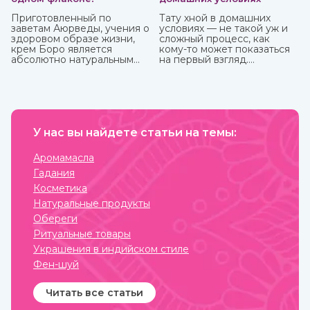
Приготовленный по
Тату хной в домашних
заветам Аюрведы, учения о
условиях — не такой уж и
здоровом образе жизни,
сложный процесс, как
крем Боро является
кому-то может показаться
абсолютно натуральным
на первый взгляд.
средством, которое
Небольшая подготовка,
принесет вам
ваша фантазия, немного
максимальную пользу. У
терпения и вот вы уже
него превосходные
обладатель чего-то
антибактериальные и
модного, стильного и
противовоспалительные
красивого. То, как сделать
свойства, благодаря
У нас вы найдете статьи на темы:
тату хной, вы можете узнать
которым быстро заживают
из нашей стать.
мелкие трещинки и ранки
Аромамасла
на коже, ожоги, грибковые
Гадания
заболевания, герпес.
Косметика
Натуральные продукты
Обереги
Ритуальные товары
Украшения в индийском стиле
Фен-шуй
Читать все статьи