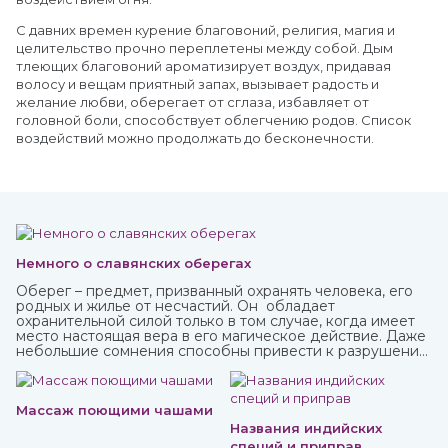
С давних времен курение благовоний, религия, магия и
целительство прочно переплетены между собой. Дым
тлеющих благовоний ароматизирует воздух, придавая
волосу и вещам приятный запах, вызывает радость и
желание любви, оберегает от сглаза, избавляет от
головной боли, способствует облегчению родов. Список
воздействий можно продолжать до бесконечности.
Немного о славянских оберегах
Оберег – предмет, призванный охранять человека, его
родных и жилье от несчастий. Он обладает
охранительной силой только в том случае, когда имеет
место настоящая вера в его магическое действие. Даже
небольшие сомнения способны привести к разрушению
его силы и страданиям человека, для которого он
изготавливался.
Массаж поющими чашами
Названия индийских
специй и приправ