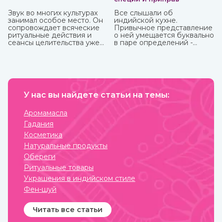
Звук во многих культурах
Все слышали об
занимал особое место. Он
индийской кухне.
сопровождает всяческие
Привычное представление
ритуальные действия и
о ней умещается буквально
сеансы целительства уже
в паре определений -
более пяти тысячи лет.
«острейшая» и «карри». С
одной стороны, это так, но
с другой не раскрывает и
десятой доли того, что
можно сказать о пищевых
привычках в этой стране.
У нас вы найдете статьи на темы:
Индийская кухня одна из
самых полезных в мире.
Присутствующие в ней
Аромамасла
специи и их сочетания
Гадания
подобраны специально
таким образом, чтобы не
Косметика
только придавать
Натуральные продукты
удивительные вкусовые
свойства блюдам, но и
Обереги
оказывать благотворное
Ритуальные товары
влияние на организм.
Украшения в индийском стиле
Фен-шуй
Читать все статьи