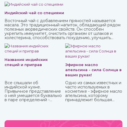
Индийский чай со специями
Восточный чай с добавлением пряностей называется
масала. Это традиционный напиток, обладающий рядом
полезных аюрведических свойств. Он способен
укрепить иммунитет, очистить организм от шлаков и
холестерина, способствовать похудению, улучшить
пищеварение и укрепить нервную систему.
Названия индийских
специй и приправ
Эфирное масло
апельсина - сила Солнца в
ваших руках!
Все слышали об
Одно из самых известных и
индийской кухне.
часто используемых в
Привычное представление
косметике - эфирное масло
о ней умещается буквально
апельсина, которому
в паре определений -
принадлежит большая
«острейшая» и «карри». С
часть производства ввиду
одной стороны, это так, но
доступности исходного
с другой не раскрывает и
материала и достаточно
десятой доли того, что
простому процессу
можно сказать о пищевых
получения. Это яркий,
привычках в этой стране.
праздничный аромат,