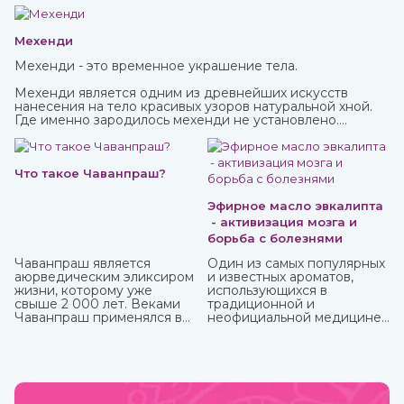
Мехенди
Мехенди - это временное украшение тела.
Мехенди является одним из древнейших искусств
нанесения на тело красивых узоров натуральной хной.
Где именно зародилось мехенди не установлено.
Многими веками росписью хной занимались народы
разных стран и континентов, которые привносили в нее
свои культурные традиции.
Что такое Чаванпраш?
Эфирное масло эвкалипта
- активизация мозга и
борьба с болезнями
Чаванпраш является
Один из самых популярных
аюрведическим эликсиром
и известных ароматов,
жизни, которому уже
использующихся в
свыше 2 000 лет. Веками
традиционной и
Чаванпраш применялся в
неофициальной медицине,
качестве эффективного и
многих косметических
мощного биоэнергетика,
средствах, бытовой химии
способного
это эфирное масло
активизировать иммунную
эвкалипта.
систему организма.
Антибактериальный и
Обладает выраженным
антисептический эффект