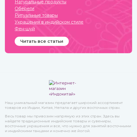
Натуральные продукты
покровительства в
земледелии, семейных
Обереги
делах и т.п.
Ритуальные товары
Украшения в индийском стиле
Фен-шуй
Читать все статьи
Наш уникальный магазин предлагает широкий ассортимент
товаров из Индии, Китая, Непала и других восточных стран.
Весь товар мы привозим напрямую из этих стран. Здесь вы
найдете традиционные индийские товары и сувениры,
восточные украшения и все, что нужно для занятий восточными
и индийскими танцами и конечно же йогой.