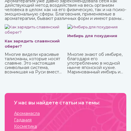
Ароматерапия уже давно зарекомендовала себя как
действующий метод воздействия на весь организм
человека в целом: как на его физическую, так и на психо-
эмоциональную сферы. Благовония, применяемые в
ароматерапии, бывают различных форм и имеют разные
составы. Наибольшую популярность приобрели
благовония палочки за свою простоту использования и
высокое качество при весьма приемлемой стоимости.
Имбирь для похудения
Как зарядить славянский
оберег?
Многие видели красивые
Многие знают об имбире,
талисманы, которые носят
благодаря его
славяне. Это настоящая
употреблению в модной
символьная система,
нынче японской кухне.
возникшая на Руси вместе
Маринованный имбирь и
с язычеством. Боги, в
специя безусловно тоже
которых верили люди, и
полезны, но можно и даже
стихии имели обозначения,
нужно употреблять его в
которые наносили на
сыром виде, так он отдает
одежду, предметы
больше всего полезных
обихода, внедряли в
веществ и приносит
архитектуру жилищ. Таким
У нас вы найдете статьи на темы:
больше пользы.
образом люди не только
соединялись с
Аромамасла
окружающим миром, но и
Гадания
просили у него защиты от
темных сил, дурного глаза,
Косметика
болезней, войн и