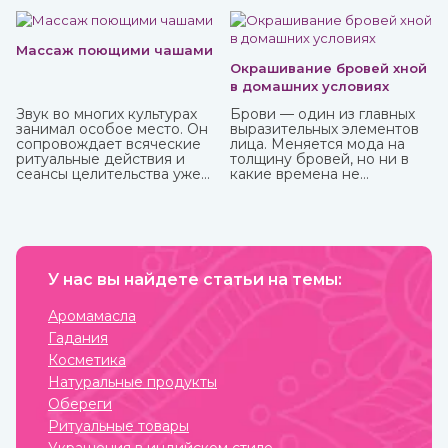
маслом из-за весьма агрессивного действия. Купите
любые эфирные масла в интернет-магазине ИндоКитай.
Массаж поющими чашами
Окрашивание бровей хной
в домашних условиях
Звук во многих культурах
Брови — один из главных
занимал особое место. Он
выразительных элементов
сопровождает всяческие
лица. Меняется мода на
ритуальные действия и
толщину бровей, но ни в
сеансы целительства уже
какие времена не
более пяти тысячи лет.
отменится их ухоженный и
привлекательный вид. К
сожалению, не всем
девушкам от природы
достались яркие брови, но
с помощью одного
У нас вы найдете статьи на темы:
средства можно не только
их укрепить, но и окрасить.
И это хна, которую можно
Аромамасла
приобрести в интернет-
Гадания
магазине ИндоКитай.
Косметика
Натуральные продукты
Обереги
Ритуальные товары