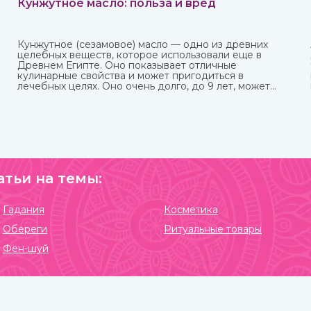
Кунжутное масло: польза и вред
Кунжутное (сезамовое) масло — одно из древних
целебных веществ, которое использовали еще в
Древнем Египте. Оно показывает отличные
кулинарные свойства и может пригодиться в
лечебных целях. Оно очень долго, до 9 лет, может
храниться без потери ценных качеств.
атьи на темы:
Гадания
Косметика
Обереги
Ритуальные товары
Фен-шуй