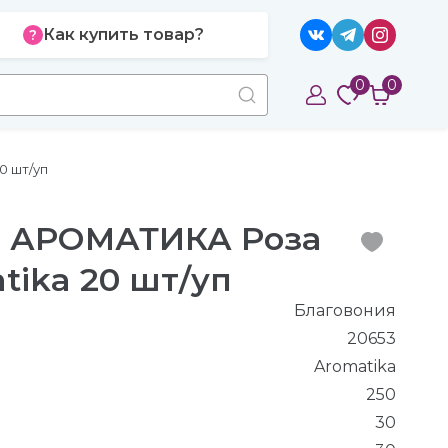
Как купить товар?
0
0
0 шт/уп
я АРОМАТИКА Роза
tika 20 шт/уп
Благовония
20653
Aromatika
250
30