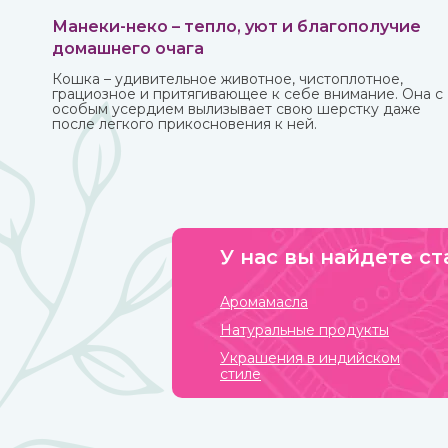
Манеки-неко – тепло, уют и благополучие
домашнего очага
Кошка – удивительное животное, чистоплотное,
грациозное и притягивающее к себе внимание. Она с
особым усердием вылизывает свою шерстку даже
после легкого прикосновения к ней.
У нас вы найдете ст
Аромамасла
Натуральные продукты
Украшения в индийском
стиле