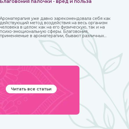
Благовония палочки - вред и польза
Ароматерапия уже давно зарекомендовала себя как
действующий метод воздействия на весь организм
человека в целом: как на его физическую, так и на
психо-эмоциональную сферы. Благовония,
применяемые в ароматерапии, бывают различных
форм и имеют разные составы. Наибольшую
популярность приобрели благовония палочки за свою
простоту использования и высокое качество при
весьма приемлемой стоимости.
Читать все статьи