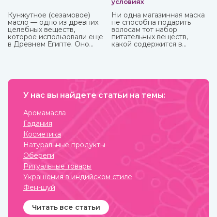
условиях
Кунжутное (сезамовое)
Ни одна магазинная маска
масло — одно из древних
не способна подарить
целебных веществ,
волосам тот набор
которое использовали еще
питательных веществ,
в Древнем Египте. Оно
какой содержится в
показывает отличные
домашних натуральных
кулинарные свойства и
масках. Это и ценный
может пригодиться в
белок, и витамины, и
лечебных целях. Оно очень
микроэлементы, которые
долго, до 9 лет, может
напитают, увлажнят и
храниться без потери
восстановят пряди.
ценных качеств.
У нас вы найдете статьи на темы:
Аромамасла
Гадания
Косметика
Натуральные продукты
Обереги
Ритуальные товары
Украшения в индийском стиле
Фен-шуй
Читать все статьи