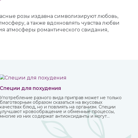
Красные розы издавна символизируют любовь,
тмосферу, а также вдохновлять чувства любви
ния атмосферы романтического свидания,
Специи для похудения
Употребление разного вида приправ может не только
благотворным образом сказаться на вкусовых
качествах блюд, но и повлиять на организм. Специи
улучшают кровообращение и обменные процессы,
многие из них содержат антиоксиданты и могут
защитить от болезней, придать сил и энергии.
Различные приправы, в том числе чисто восточные, вы
можете купить в интернет-магазине ИндоКитай.