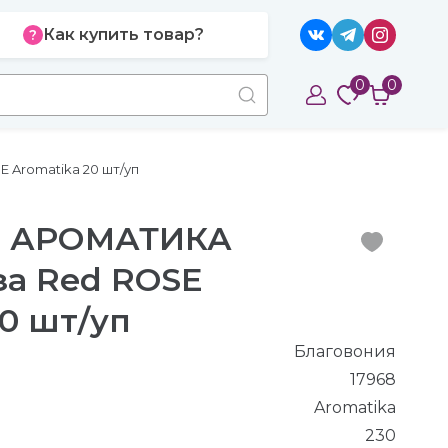
Как купить товар?
0
0
Aromatika 20 шт/уп
я АРОМАТИКА
за Red ROSE
0 шт/уп
Благовония
17968
Aromatika
230