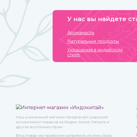
от известных марок вы можете в интернет-магазине
ИндоКитай.
У нас вы найдете ст
Аромамасла
Натуральные продукты
Украшения в индийском
стиле
Наш уникальный магазин предлагает широкий
ассортимент товаров из Индии, Китая, Непала и
других восточных стран.
Весь товар мы привозим напрямую из этих стран.