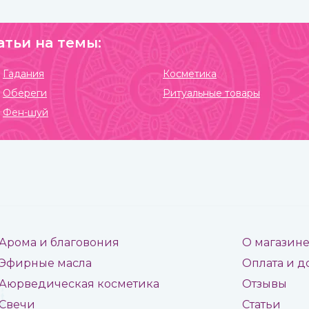
семейных делах и т.п.
атьи на темы:
Гадания
Косметика
Обереги
Ритуальные товары
Фен-шуй
Арома и благовония
О магазин
Эфирные масла
Оплата и д
Аюрведическая косметика
Отзывы
Свечи
Статьи