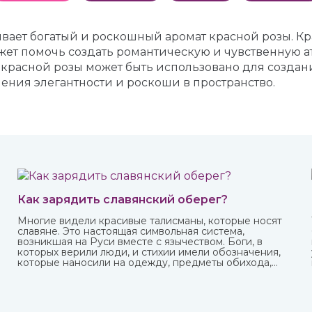
атывает богатый и роскошный аромат красной розы. 
жет помочь создать романтическую и чувственную а
 красной розы может быть использовано для созда
ения элегантности и роскоши в пространство.
Как зарядить славянский оберег?
Многие видели красивые талисманы, которые носят
славяне. Это настоящая символьная система,
возникшая на Руси вместе с язычеством. Боги, в
которых верили люди, и стихии имели обозначения,
которые наносили на одежду, предметы обихода,
внедряли в архитектуру жилищ. Таким образом люди
не только соединялись с окружающим миром, но и
просили у него защиты от темных сил, дурного глаза,
болезней, войн и покровительства в земледелии,