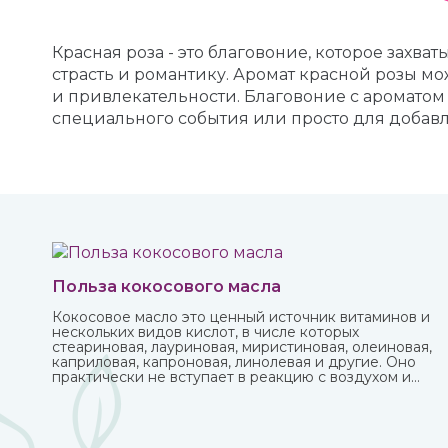
Красная роза - это благовоние, которое захв
страсть и романтику. Аромат красной розы мо
и привлекательности. Благовоние с ароматом
специального события или просто для добавл
Польза кокосового масла
Кокосовое масло это ценный источник витаминов и
нескольких видов кислот, в числе которых
стеариновая, лауриновая, миристиновая, олеиновая,
каприловая, капроновая, линолевая и другие. Оно
практически не вступает в реакцию с воздухом и
остается пригодным в течение нескольких лет. В
Аюрведе оно считается одним из самых важных,
обладает охлаждающими, успокаивающими,
освежающими свойствами. Купить кокосовое масло