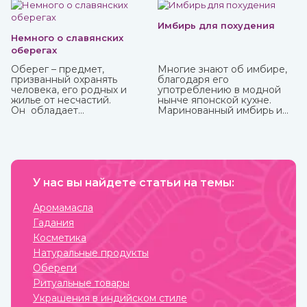
чисто восточные, вы можете купить в интернет-магазине
ИндоКитай.
Имбирь для похудения
Немного о славянских
оберегах
Оберег – предмет,
Многие знают об имбире,
призванный охранять
благодаря его
человека, его родных и
употреблению в модной
жилье от несчастий.
нынче японской кухне.
Он обладает
Маринованный имбирь и
охранительной силой
специя безусловно тоже
только в том случае, когда
полезны, но можно и даже
имеет место настоящая
нужно употреблять его в
вера в его магическое
сыром виде, так он отдает
действие. Даже
больше всего полезных
небольшие сомнения
веществ и приносит
способны привести к
У нас вы найдете статьи на темы:
больше пользы.
разрушению его силы и
страданиям человека, для
Аромамасла
которого он
Гадания
изготавливался.
Косметика
Натуральные продукты
Обереги
Ритуальные товары
Украшения в индийском стиле