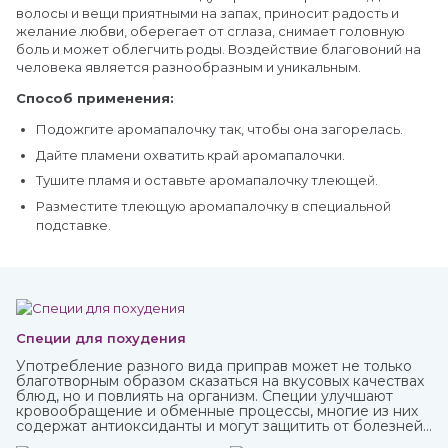
волосы и вещи приятными на запах, приносит радость и
желание любви, оберегает от сглаза, снимает головную
боль и может облегчить роды. Воздействие благовоний на
человека является разнообразным и уникальным.
Способ применения:
Подожгите аромапалочку так, чтобы она загорелась.
Дайте пламени охватить край аромапалочки.
Тушите пламя и оставьте аромапалочку тлеющей.
Разместите тлеющую аромапалочку в специальной
подставке.
Специи для похудения
Употребление разного вида приправ может не только
благотворным образом сказаться на вкусовых качествах
блюд, но и повлиять на организм. Специи улучшают
кровообращение и обменные процессы, многие из них
содержат антиоксиданты и могут защитить от болезней,
придать сил и энергии. Различные приправы, в том числе