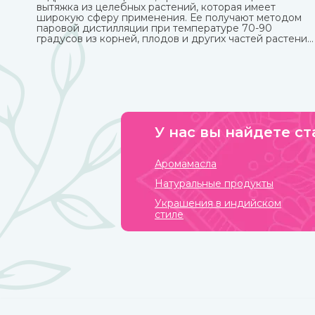
вытяжка из целебных растений, которая имеет
широкую сферу применения. Ее получают методом
паровой дистилляции при температуре 70-90
градусов из корней, плодов и других частей растений
При этом вещества совершенно не разрушаются, а
вот аромат может и поменяться. Купите различные
натуральные гидролаты в интернет-магазине
ИндоКитай с доставкой по России.
У нас вы найдете ст
Аромамасла
Натуральные продукты
Украшения в индийском
стиле