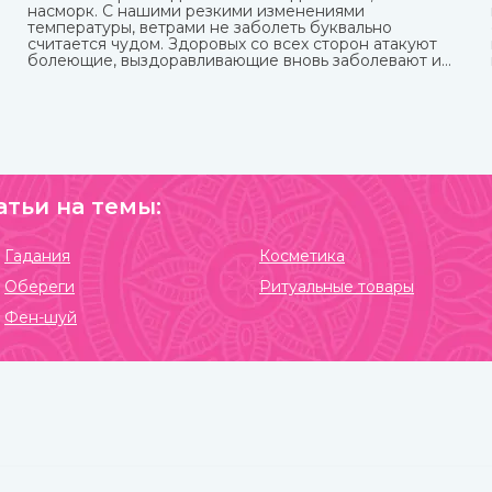
насморк. С нашими резкими изменениями
температуры, ветрами не заболеть буквально
считается чудом. Здоровых со всех сторон атакуют
.
болеющие, выздоравливающие вновь заболевают и
так может продолжаться до бесконечности.
атьи на темы:
Гадания
Косметика
Обереги
Ритуальные товары
Фен-шуй