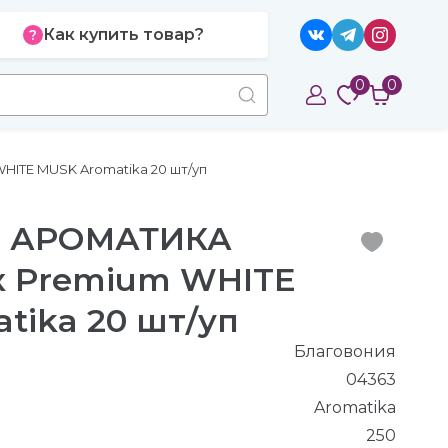
Как купить товар?
0
0
ITE MUSK Aromatika 20 шт/уп
я АРОМАТИКА
к Premium WHITE
tika 20 шт/уп
Благовония
04363
Aromatika
250