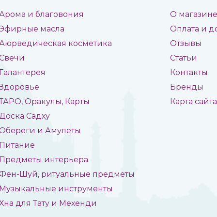
Арома и благовония
О магазин
Эфирные масла
Оплата и д
Аюрведическая косметика
Отзывы
Свечи
Статьи
Галантерея
Контакты
Здоровье
Бренды
ТАРО, Оракулы, Карты
Карта сайт
Доска Садху
Обереги и Амулеты
Питание
Предметы интерьера
Фен-Шуй, ритуальные предметы
Музыкальные инструменты
Хна для Тату и Мехенди